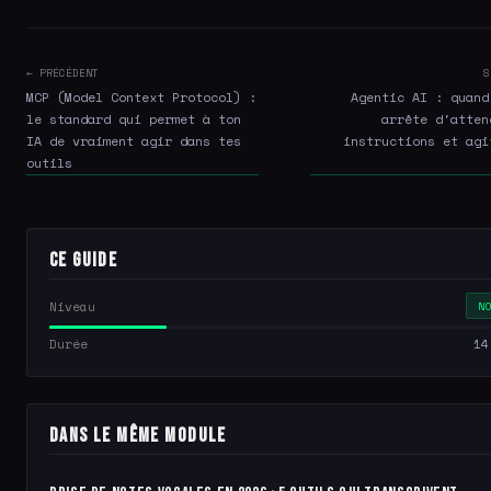
← PRÉCÉDENT
S
MCP (Model Context Protocol) :
Agentic AI : quand
le standard qui permet à ton
arrête d'atten
IA de vraiment agir dans tes
instructions et agi
outils
Ce guide
Niveau
N
Durée
14
Dans le même module