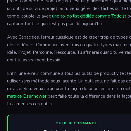
projet complète et sont déçus. C’est un planificateur quotidien
un outil de suivi de projet. Si tu veux gérer des tâches sur le l
terme, couple-le avec
une to-do list dédiée comme Todoist
p
capturer tout ce qui n’est pas planifié aujourd’hui.
Avec Capacities, l’erreur classique est de créer trop de types 
dès le départ. Commence avec trois ou quatre types maximum
Idée, Projet, Personne, Ressource. Tu affinerai quand tu verras
dont tu as vraiment besoin.
Enfin, une erreur commune à tous les outils de productivité : l
utiliser sans méthode sous-jacente. Un outil seul ne fait pas d
miracle. Si tu veux structurer ta façon de prioriser, jeter un oeil
matrice Eisenhower
peut faire toute la différence dans la faç
tu alimentes ces outils.
OUTIL RECOMMANDÉ