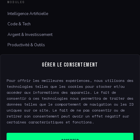
MODULES
Intelligence Artificielle
Code & Tech
Argent & Investissement
Productivité & Outils
LE SITE
Gérer le consentement
À propos
Pour offrir les meilleures expériences, nous utilisons des
Contact
technologies telles que les cookies pour stocker et/ou
accéder aux informations des appareils. Le fait de
consentir à ces technologies nous permettra de traiter des
données telles que le comportement de navigation ou les ID
LÉGAL
uniques sur ce site. Le fait de ne pas consentir ou de
retirer son consentement peut avoir un effet négatif sur
Mentions légales
certaines caractéristiques et fonctions.
Confidentialité
Gérer le consentement
ACCEPTER