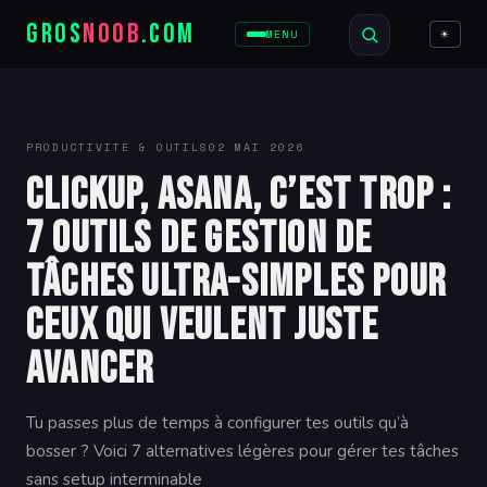
GROS
NOOB
.COM
☀
MENU
PRODUCTIVITÉ & OUTILS
02 MAI 2026
ClickUp, Asana, c’est trop :
7 outils de gestion de
tâches ultra-simples pour
ceux qui veulent juste
avancer
Tu passes plus de temps à configurer tes outils qu’à
bosser ? Voici 7 alternatives légères pour gérer tes tâches
sans setup interminable