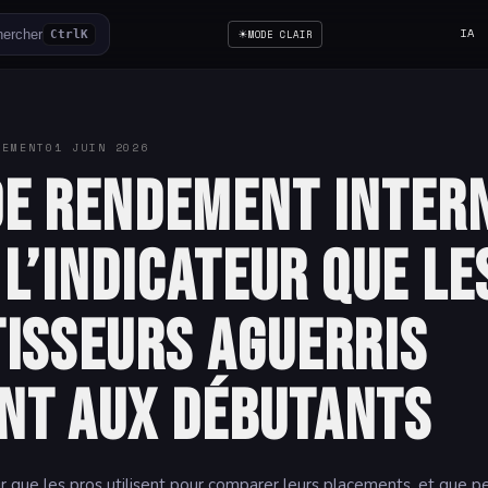
☀
IA
ercher
Ctrl
K
MODE CLAIR
SEMENT
01 JUIN 2026
de rendement inter
: l’indicateur que le
tisseurs aguerris
nt aux débutants
eur que les pros utilisent pour comparer leurs placements, et que p