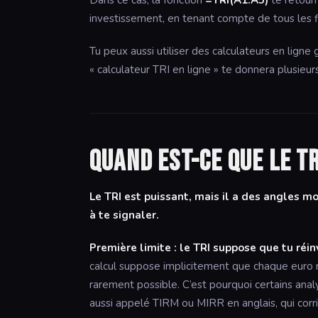
Dans ce cas, la fonction
=TRI(A1:A5)
te retour
investissement, en tenant compte de tous les f
Tu peux aussi utiliser des calculateurs en ligne 
« calculateur TRI en ligne » te donnera plusieur
Quand est-ce que le T
Le TRI est puissant, mais il a des angles m
à te signaler.
Première limite : le TRI suppose que tu réi
calcul suppose implicitement que chaque euro re
rarement possible. C’est pourquoi certains ana
aussi appelé TIRM ou MIRR en anglais, qui corri