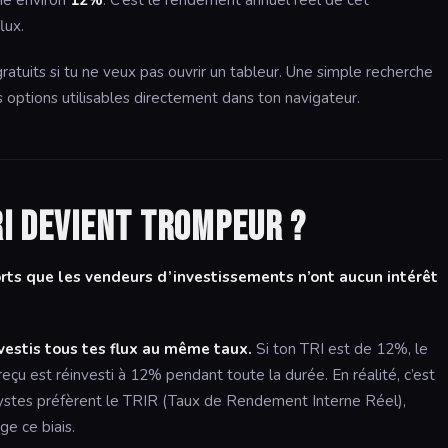
ne environ
12%
. C’est le rendement annuel réel de cet
lux.
gratuits si tu ne veux pas ouvrir un tableur. Une simple recherche
s options utilisables directement dans ton navigateur.
RI devient trompeur ?
orts que les vendeurs d’investissements n’ont aucun intérêt
nvestis tous tes flux au même taux.
Si ton TRI est de 12%, le
çu est réinvesti à 12% pendant toute la durée. En réalité, c’est
lystes préfèrent le TRIR (Taux de Rendement Interne Réel),
ge ce biais.