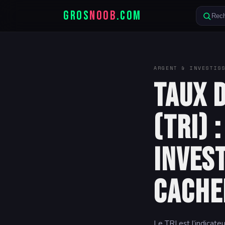
GROS
NOOB
.COM
Rech
ARGENT & INVESTIS
Taux 
(TRI) 
inves
cache
Le TRI est l’indicat