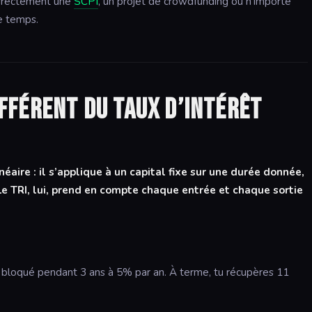
orrectement une
SCPI
, un projet de crowdfunding ou n’importe
e temps.
différent du taux d’intérêt
néaire : il s’applique à un capital fixe sur une durée donnée,
Le TRI, lui, prend en compte chaque entrée et chaque sortie
 bloqué pendant 3 ans à 5% par an. À terme, tu récupères 11