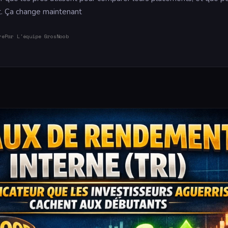
. Ça change maintenant
re
Par L'équipe GrosNoob