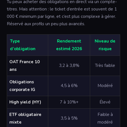
Tu peux acheter des obligations en direct via un compte-
titres. Mais attention : le ticket d’entrée est souvent de 1
000 € minimum par ligne, et c’est plus complexe à gérer.
Réservé aux profils un peu plus avancés.
Type
Rendement
Niveau de
d’obligation
estimé 2026
risque
OAT France 10
3,2 à 3,8%
Très faible
ans
Obligations
4,5 à 6%
Modéré
corporate IG
High yield (HY)
7 à 10%+
Élevé
ETF obligataire
Faible à
3,5 à 5%
mixte
modéré