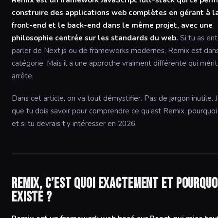
Remix est un framework JavaScript full-stack qui te per
construire des applications web complètes en gérant à la 
front-end et le back-end dans le même projet, avec une
philosophie centrée sur les standards du web.
Si tu as en
parler de Next.js ou de frameworks modernes, Remix est da
catégorie. Mais il a une approche vraiment différente qui mérit
arrête.
Dans cet article, on va tout démystifier. Pas de jargon inutile. 
que tu dois savoir pour comprendre ce qu’est Remix, pourquoi i
et si tu devrais t’y intéresser en 2026.
Remix, c’est quoi exactement et pourquo
existe ?