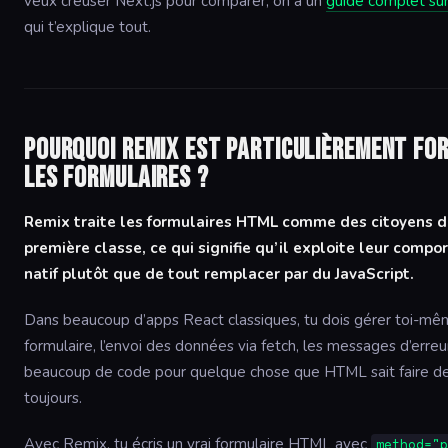
veux creuser Next.js pour comparer, on a un
guide complet sur
qui t’explique tout.
Pourquoi Remix est particulièrement fo
les formulaires ?
Remix traite les formulaires HTML comme des citoyens 
première classe, ce qui signifie qu’il exploite leur comp
natif plutôt que de tout remplacer par du JavaScript.
Dans beaucoup d’apps React classiques, tu dois gérer toi-mêm
formulaire, l’envoi des données via fetch, les messages d’erreur
beaucoup de code pour quelque chose que HTML sait faire d
toujours.
Avec Remix, tu écris un vrai formulaire HTML avec
method="