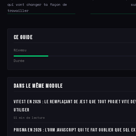
qui vont changer ta façon de
su
travailler
Ce guide
Niveau
Durée
Dans le même module
Vitest en 2026 : le remplaçant de Jest que tout projet Vite de
utiliser
11 min de lecture
Prisma en 2026 : l’ORM JavaScript qui te fait oublier que SQL e