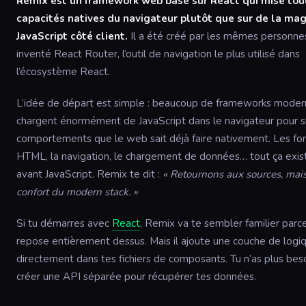
Remix est un framework web basé sur React qui mise tout
capacités natives du navigateur plutôt que sur de la mag
JavaScript côté client.
Il a été créé par les mêmes personnes
inventé React Router, l’outil de navigation le plus utilisé dans
l’écosystème React.
L’idée de départ est simple : beaucoup de frameworks mode
chargent énormément de JavaScript dans le navigateur pour s
comportements que le web sait déjà faire nativement. Les fo
HTML, la navigation, le chargement de données… tout ça exist
avant JavaScript. Remix te dit :
« Retournons aux sources, mais
confort du modern stack. »
Si tu démarres avec
React
, Remix va te sembler familier parce
repose entièrement dessus. Mais il ajoute une couche de logi
directement dans tes fichiers de composants. Tu n’as plus bes
créer une API séparée pour récupérer tes données.