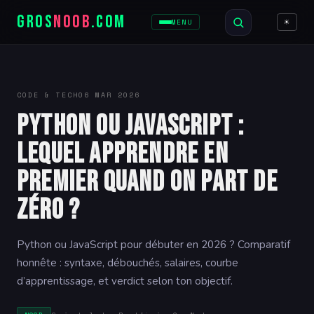
GROS
NOOB
.COM
☀
MENU
CODE & TECH
06 MAR 2026
Python ou JavaScript :
lequel apprendre en
premier quand on part de
zéro ?
Python ou JavaScript pour débuter en 2026 ? Comparatif
honnête : syntaxe, débouchés, salaires, courbe
d’apprentissage, et verdict selon ton objectif.