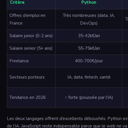
Critère
Python
Offres d’emploi en
Très nombreuses (data, IA,
T
France
DevOps)
Salaire junior (0-2 ans)
35-42k€/an
Salaire senior (5+ ans)
55-75k€/an
Freelance
400-700€/jour
Secteurs porteurs
IA, data, fintech, santé
Tendance en 2026
↑ forte (poussée par l’IA)
Les deux langages offrent d’excellents débouchés. Python est
de l’IA. JavaScript reste indispensable parce que le web ne va n