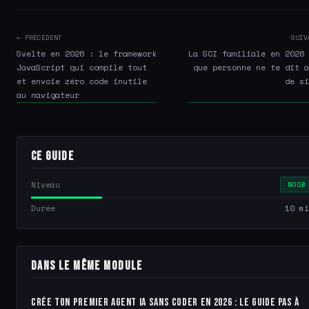
← PRÉCÉDENT
SUIV
Svelte en 2026 : le framework
La SCI familiale en 2026 
JavaScript qui compile tout
que personne ne te dit a
et envoie zéro code inutile
de si
au navigateur
Ce guide
Niveau
NOOB
Durée
10 mi
Dans le même module
Crée ton premier agent IA sans coder en 2026 : le guide pas à