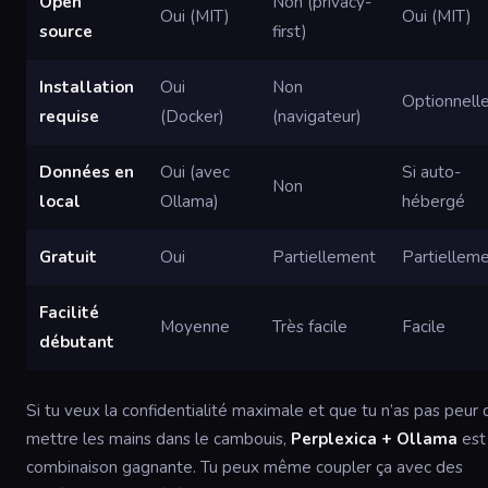
Open
Non (privacy-
Oui (MIT)
Oui (MIT)
source
first)
Installation
Oui
Non
Optionnell
requise
(Docker)
(navigateur)
Données en
Oui (avec
Si auto-
Non
local
Ollama)
hébergé
Gratuit
Oui
Partiellement
Partiellem
Facilité
Moyenne
Très facile
Facile
débutant
Si tu veux la confidentialité maximale et que tu n’as pas peur 
mettre les mains dans le cambouis,
Perplexica + Ollama
est 
combinaison gagnante. Tu peux même coupler ça avec des