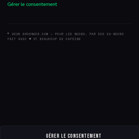
Gérer le consentement
© 2026 GROSNOOB.COM — POUR LES NOOBS, PAR DES EX-NOOBS
FAIT AVEC ♥ ET BEAUCOUP DE CAFÉINE
Gérer le consentement