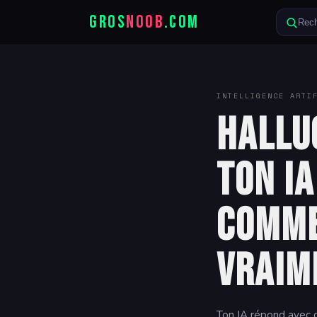
GROS
NOOB
.COM
Rech
INTELLIGENCE ARTI
Halluc
ton IA
comme
vraim
Ton IA répond avec c