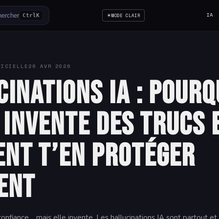
☀
IA
ercher
Ctrl
K
MODE CLAIR
FICIELLE
26 AVR 2026
inations IA : pourq
 invente des trucs 
nt t’en protéger
ent
onfiance… mais elle invente. Les hallucinations IA sont partout e