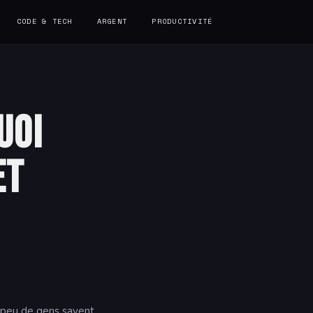
CODE & TECH
ARGENT
PRODUCTIVITÉ
uoi
et
t peu de gens savent