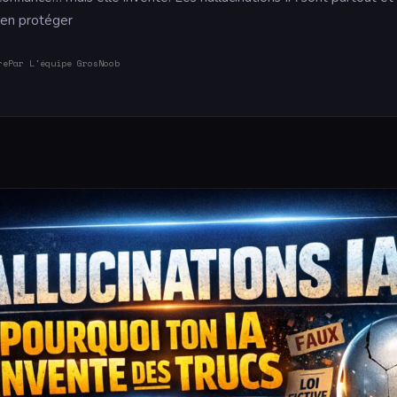
en protéger
re
Par L'équipe GrosNoob