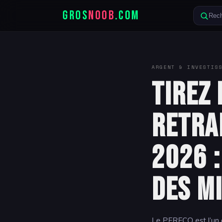
GROS
NOOB
.COM
Rech
ARGENT & INVESTIS
Tirez 
Retrai
2026 :
des mi
Le PERECO est l’un de