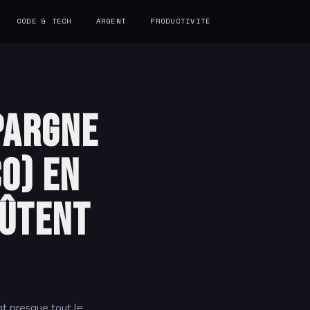
CODE & TECH
ARGENT
PRODUCTIVITÉ
pargne
O) en
oûtent
nt presque tout le