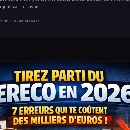
rgent sans le savoir
re
Par L'équipe GrosNoob