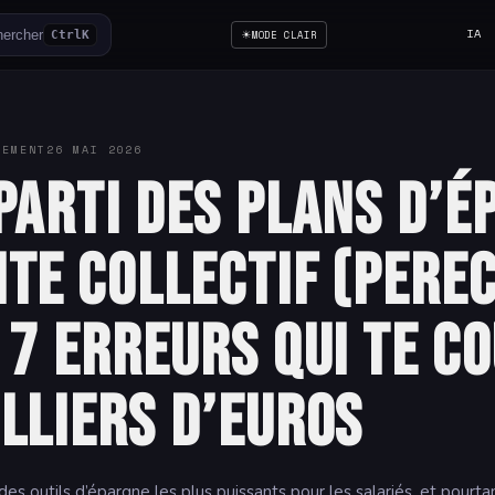
☀
IA
ercher
Ctrl
K
MODE CLAIR
SEMENT
26 MAI 2026
parti des Plans d’É
te Collectif (PEREC
 7 erreurs qui te c
lliers d’euros
s outils d’épargne les plus puissants pour les salariés, et pourta