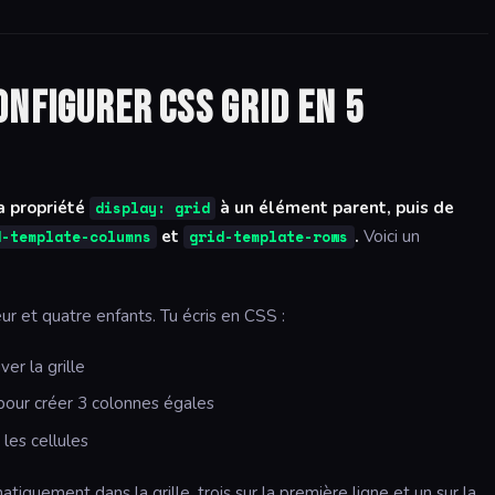
nfigurer CSS Grid en 5
la propriété
à un élément parent, puis de
display: grid
et
.
Voici un
d-template-columns
grid-template-rows
r et quatre enfants. Tu écris en CSS :
er la grille
our créer 3 colonnes égales
les cellules
tiquement dans la grille, trois sur la première ligne et un sur la