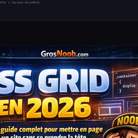
e
Par L'équipe GrosNoob