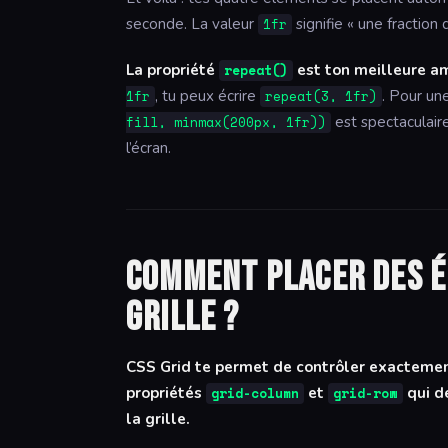
seconde. La valeur
signifie « une fraction 
1fr
La propriété
est ton meilleure am
repeat()
, tu peux écrire
. Pour un
1fr
repeat(3, 1fr)
est spectaculaire
fill, minmax(200px, 1fr))
l’écran.
Comment placer des é
grille ?
CSS Grid te permet de contrôler exactemen
propriétés
et
qui dé
grid-column
grid-row
la grille.