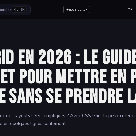
☀
IA
ercher
Ctrl
K
MODE CLAIR
id en 2026 : le guid
et pour mettre en 
e sans se prendre l
vec des layouts CSS compliqués ? Avec CSS Grid, tu peux créer d
e en quelques lignes seulement.