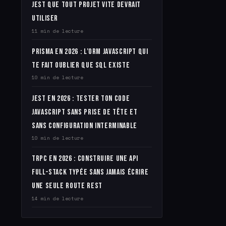
Jest que tout projet Vite devrait
utiliser
11 min de lecture
Prisma en 2026 : l’ORM JavaScript qui
te fait oublier que SQL existe
10 min de lecture
Jest en 2026 : tester ton code
JavaScript sans prise de tête et
sans configuration interminable
10 min de lecture
tRPC en 2026 : construire une API
full-stack typée sans jamais écrire
une seule route REST
14 min de lecture