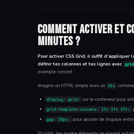
Comment activer et co
minutes ?
Pour activer CSS Grid, il suffit d’appliquer 
définir tes colonnes et tes lignes avec
gri
exemple concret :
Imagine un HTML simple avec un
conteneu
div
sur le conteneur pour activ
display: grid;
p
grid-template-columns: 1fr 1fr 1fr;
pour ajouter de l’espace entre 
gap: 16px;
Et voilà : tes quatre éléments se placent automa