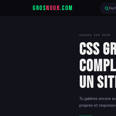
GROS
NOOB
.COM
Rech
CODE
08 AVR 2026
CSS Gr
compl
un sit
Tu galères encore a
propres et responsiv