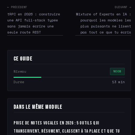
← PRÉCÉDENT
SUIVANT →
tRPC en 2026 : construire
Mixture of Experts en IA :
une API full-stack typée
pourquoi les modèles les
sans jamais écrire une
plus puissants ne lisent
seule route REST
pas tout ce que tu écris
Ce guide
Niveau
NOOB
Durée
13 min
Dans le même module
Prise de notes vocales en 2026 : 5 outils qui
transcrivent, résument, classent à ta place et que tu