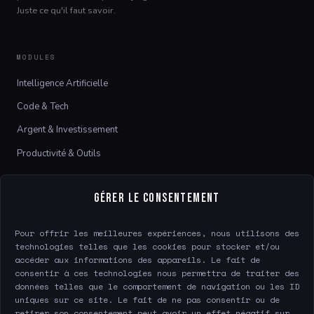
Juste ce qu'il faut savoir.
MODULES
Intelligence Artificielle
Code & Tech
Argent & Investissement
Productivité & Outils
LE SITE
Gérer le consentement
À propos
Pour offrir les meilleures expériences, nous utilisons des
Contact
technologies telles que les cookies pour stocker et/ou
accéder aux informations des appareils. Le fait de
consentir à ces technologies nous permettra de traiter des
données telles que le comportement de navigation ou les ID
LÉGAL
uniques sur ce site. Le fait de ne pas consentir ou de
Mentions légales
retirer son consentement peut avoir un effet négatif sur