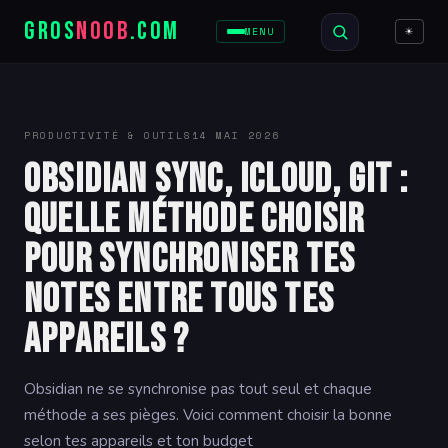
GROS
NOOB
.COM
☀
MENU
PRODUCTIVITÉ & OUTILS
14 MAI 2026
Obsidian Sync, iCloud, Git :
quelle méthode choisir
pour synchroniser tes
notes entre tous tes
appareils ?
Obsidian ne se synchronise pas tout seul et chaque
méthode a ses pièges. Voici comment choisir la bonne
selon tes appareils et ton budget