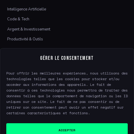
Intelligence Artificielle
Code & Tech
Argent & Investissement
Productivité & Outils
LE SITE
Gérer le consentement
À propos
Pour offrir les meilleures expériences, nous utilisons des
Contact
technologies telles que les cookies pour stocker et/ou
accéder aux informations des appareils. Le fait de
consentir à ces technologies nous permettra de traiter des
données telles que le comportement de navigation ou les ID
LÉGAL
uniques sur ce site. Le fait de ne pas consentir ou de
retirer son consentement peut avoir un effet négatif sur
Mentions légales
certaines caractéristiques et fonctions.
Confidentialité
Gérer le consentement
ACCEPTER