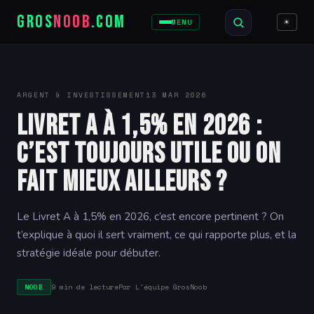
GROS
NOOB
.COM
☀
MENU
ARGENT & INVESTISSEMENT
13 MAR 2026
Livret A à 1,5% en 2026 :
c’est toujours utile ou on
fait mieux ailleurs ?
Le Livret A à 1,5% en 2026, c’est encore pertinent ? On
t’explique à quoi il sert vraiment, ce qui rapporte plus, et la
stratégie idéale pour débuter.
9 min de lecture
Par L'équipe GrosNoob
NOOB