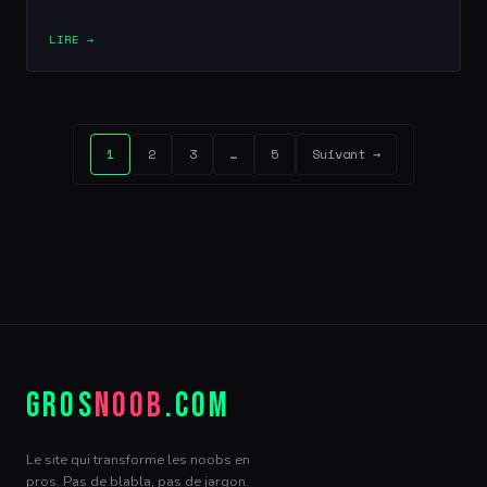
LIRE →
1
2
3
…
5
Suivant →
GROS
NOOB
.COM
Le site qui transforme les noobs en
pros. Pas de blabla, pas de jargon.