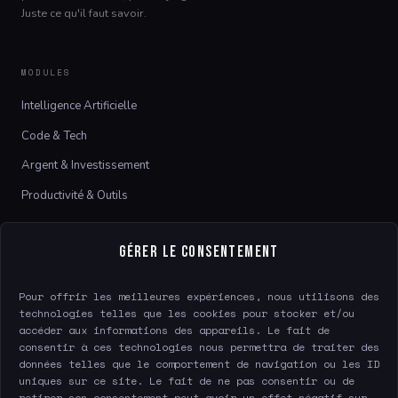
Juste ce qu'il faut savoir.
MODULES
Intelligence Artificielle
Code & Tech
Argent & Investissement
Productivité & Outils
LE SITE
Gérer le consentement
À propos
Pour offrir les meilleures expériences, nous utilisons des
Contact
technologies telles que les cookies pour stocker et/ou
accéder aux informations des appareils. Le fait de
consentir à ces technologies nous permettra de traiter des
données telles que le comportement de navigation ou les ID
LÉGAL
uniques sur ce site. Le fait de ne pas consentir ou de
Mentions légales
retirer son consentement peut avoir un effet négatif sur