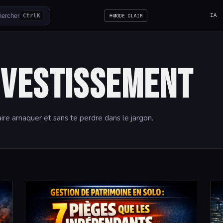
☀
IA
ercher
Ctrl
K
MODE CLAIR
nvestissement
aire arnaquer et sans te perdre dans le jargon.