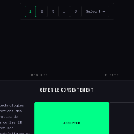
1
2
3
…
8
Suivant →
MODULES
LE SITE
Intelligence Artificielle
À propos
Gérer le consentement
Code & Tech
Contact
technologies
Argent & Investissement
mations des
Productivité & Outils
mettra de
n ou les ID
ACCEPTER
rer son
ctéristiques et