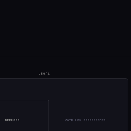
LÉGAL
Mentions légales
Confidentialité
Gérer le consentement
REFUSER
VOIR LES PRÉFÉRENCES