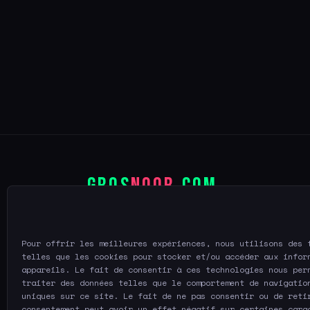
GROS
NOOB
.COM
Le site qui transforme les noobs en
pros. Pas de blabla, pas de jargon.
Pour offrir les meilleures expériences, nous utilisons des 
Juste ce qu'il faut savoir.
telles que les cookies pour stocker et/ou accéder aux infor
appareils. Le fait de consentir à ces technologies nous per
traiter des données telles que le comportement de navigatio
uniques sur ce site. Le fait de ne pas consentir ou de reti
consentement peut avoir un effet négatif sur certaines cara