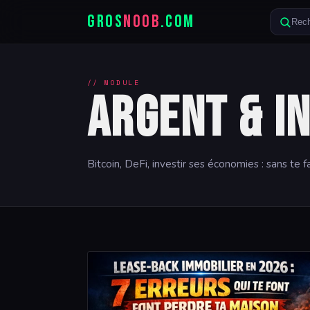
GROS
NOOB
.COM
Rech
// MODULE
Argent & I
Bitcoin, DeFi, investir ses économies : sans te f