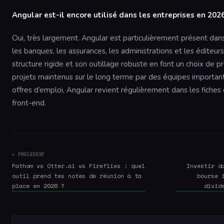
Angular est-il encore utilisé dans les entreprises en 2026
Oui, très largement. Angular est particulièrement présent dans
les banques, les assurances, les administrations et les éditeur
structure rigide et son outillage robuste en font un choix de pr
projets maintenus sur le long terme par des équipes important
offres d’emploi, Angular revient régulièrement dans les fiche
front-end.
← PRÉCÉDENT
Fathom vs Otter.ai vs Fireflies : quel
Investir d
outil prend tes notes de réunion à ta
bourse 
place en 2026 ?
divid