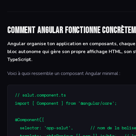
Comment Angular fonctionne concrètem
Angular organise ton application en composants, chaqu
bloc autonome qui gère son propre affichage HTML, son s
TypeScript.
Voici à quoi ressemble un composant Angular minimal :
// salut.component.ts

import { Component } from '@angular/core';

@Component({

  selector: 'app-salut',       // nom de la balise
  template: `<h1>Bonjour {{ nom }} !</h1>`,  // le