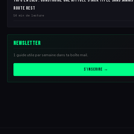
tRPC en 2026 : construire une API full-stack typée sans jamai
route REST
14 min de lecture
Newsletter
1 guide utile par semaine dans ta boîte mail.
S'inscrire →